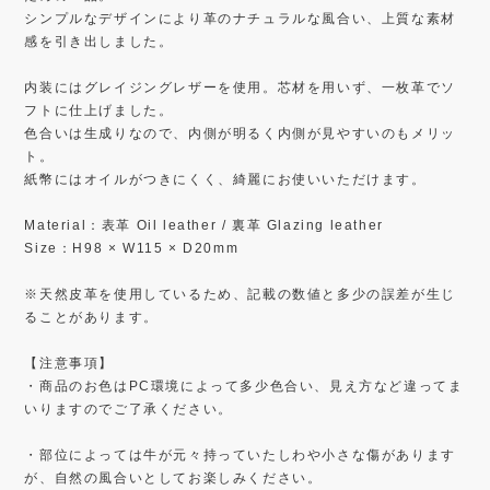
シンプルなデザインにより革のナチュラルな風合い、上質な素材
感を引き出しました。
内装にはグレイジングレザーを使用。芯材を用いず、一枚革でソ
フトに仕上げました。
色合いは生成りなので、内側が明るく内側が見やすいのもメリッ
ト。
紙幣にはオイルがつきにくく、綺麗にお使いいただけます。
Material：表革 Oil leather / 裏革 Glazing leather
Size：H98 × W115 × D20mm
※天然皮革を使用しているため、記載の数値と多少の誤差が生じ
ることがあります。
【注意事項】
・商品のお色はPC環境によって多少色合い、見え方など違ってま
いりますのでご了承ください。
・部位によっては牛が元々持っていたしわや小さな傷があります
が、自然の風合いとしてお楽しみください。