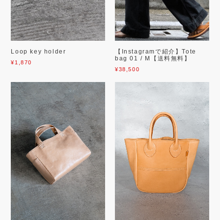
【Instagramで紹介】Tote
Loop key holder
bag 01 / M【送料無料】
¥1,870
¥38,500