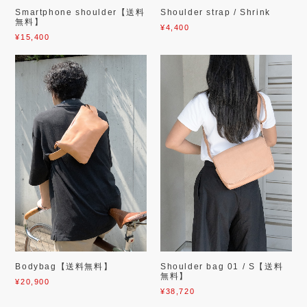
Smartphone shoulder【送料
Shoulder strap / Shrink
無料】
¥4,400
¥15,400
Bodybag【送料無料】
Shoulder bag 01 / S【送料
無料】
¥20,900
¥38,720