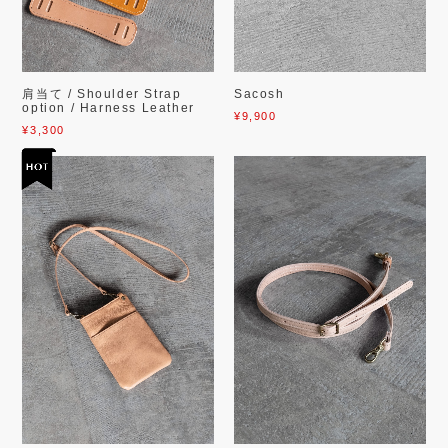
肩当て / Shoulder Strap
Sacosh
option / Harness Leather
¥9,900
¥3,300