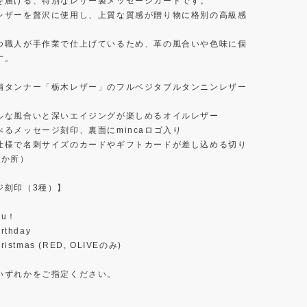
を届ける、特別なレザー製メッセージカードです。
レザーを贅沢に使用し、上質な質感が贈り物に格別の高級感
。
つ職人が手作業で仕上げているため、革の風合いや色味に個
す。
舗タンナー「栃木レザー」のフルベジタブルタンニンレザー
ルな風合いと深いエイジングが楽しめるオイルレザー
べるメッセージ刻印、裏面にmincaロゴ入り
仕様で名刺サイズのカードやギフトカードが差し込める切り
2か所）
ジ刻印（3種）】
ou！
rthday
ristmas (RED, OLIVEのみ)
いずれかをご指定ください。