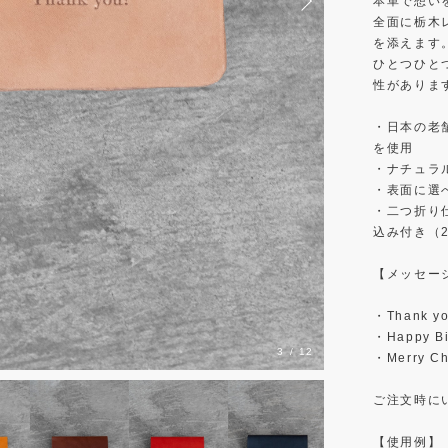
本革で想い
全面に栃木
を添えます
ひとつひと
性がありま
・日本の老
を使用
・ナチュラ
・表面に選
・二つ折り
込み付き（
【メッセー
・Thank y
・Happy Bi
3
/
12
・Merry Ch
ご注文時に
【使用例】