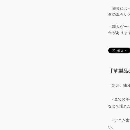
・部位によ
然の風合い
・職人が一
合がありま
【革製品
・水分、油
・全ての革
などで濡れ
・デニム生
い。