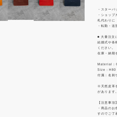
・スターバ
・ショップ
札代わりに
・転勤・送
■ 大量注文
結婚式や各
ください。
在庫・納期
Material：O
Size：H80
付属：名刺
※天然皮革
があります
【注意事項
・商品のお
すのでご了