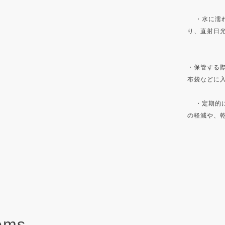
・水に濡れ
り、直射日
・保管する
布袋などに
・定期的に
の軽減や、
tems