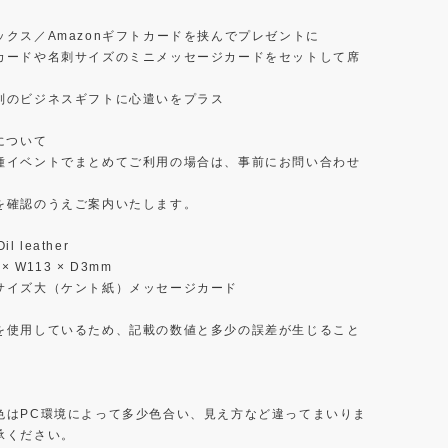
ックス／Amazonギフトカードを挟んでプレゼントに
カードや名刺サイズのミニメッセージカードをセットして席
別のビジネスギフトに心遣いをプラス
について
種イベントでまとめてご利用の場合は、事前にお問い合わせ
を確認のうえご案内いたします。
il leather
 × W113 × D3mm
サイズ大（ケント紙）メッセージカード
を使用しているため、記載の数値と多少の誤差が生じること
。
】
色はPC環境によって多少色合い、見え方など違ってまいりま
承ください。