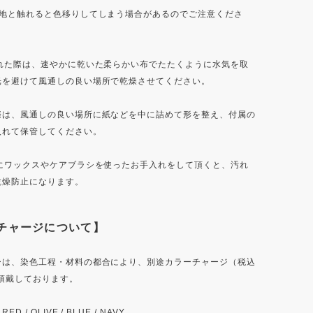
地と触れると色移りしてしまう場合があるのでご注意くださ
た際は、速やかに乾いた柔らかい布でたたくように水気を取
光を避けて風通しの良い場所で乾燥させてください。
際は、風通しの良い場所に紙などを中に詰めて形を整え、付属の
入れて保管してください。
ワックスやケアブラシを使ったお手入れをして頂くと、汚れ
乾燥防止になります。
チャージについて】
ーは、染色工程・材料の都合により、別途カラーチャージ（税込
）を頂戴しております。
 / OLIVE / BLUE / NAVY