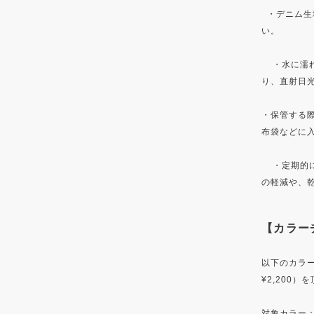
・デニム生
い。
・水に濡れ
り、直射日
・保管する
布袋などに
・定期的に
の軽減や、
【カラー
以下のカラ
¥2,200
対象カラー：RED