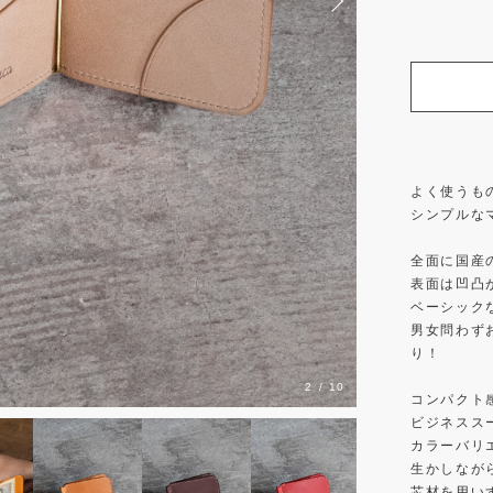
よく使うも
シンプルな
全面に国産
表面は凹凸
ベーシック
男女問わず
り！
3
/
10
コンパクト
ビジネスス
カラーバリ
生かしなが
芯材を用い