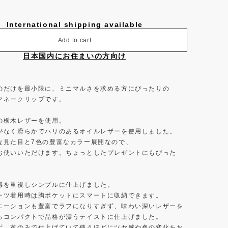
International shipping available
Add to cart
日本国内にお住まいの方向け
のだけを最小限に、ミニマルさを求める方にぴったりの
マネークリップです。
の栃木レザーを使用。
がなく滑らかでハリのあるオイルレザーを使用しました。
な見た目と7色の豊富なカラー展開なので、
お使いいただけます。ちょっとしたプレゼントにもぴった
感を重視しシンプルに仕上げました。
ーツ着用時は胸ポケットにスマートに収納できます。
エーションも豊富でラフになりすぎず、味わい深いレザーを
らコンパクトで品格が漂うテイストに仕上げました。
ず、革のみで仕上げていて使うほどにツヤ感や色の変化をお