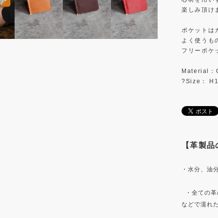
楽しみ頂け
ポケットは
よく使うも
フリーポケ
Material：O
?Size： H
【革製品
・水分、油
・全ての革
などで濡れ