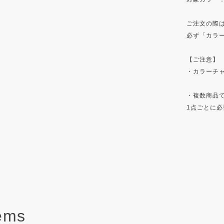
ご注文の際
必ず「カラー
【ご注意】
・カラーチ
・複数商品
1点ごとに
tems