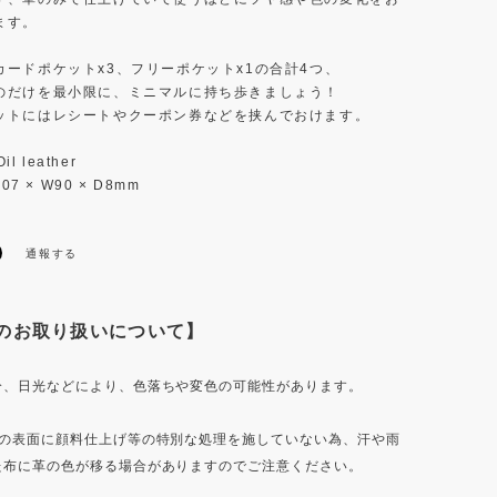
ます。
カードポケットx3、フリーポケットx1の合計4つ、
のだけを最小限に、ミニマルに持ち歩きましょう！
ットにはレシートやクーポン券などを挟んでおけます。
il leather
107 × W90 × D8mm
通報する
のお取り扱いについて】
分、日光などにより、色落ちや変色の可能性があります。
の表面に顔料仕上げ等の特別な処理を施していない為、汗や雨
た布に革の色が移る場合がありますのでご注意ください。